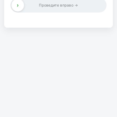
›
Проведите вправо →