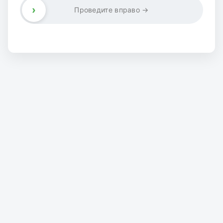
›
Проведите вправо →