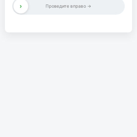
›
Проведите вправо →