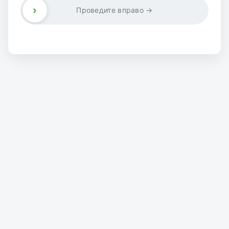
›
Проведите вправо →