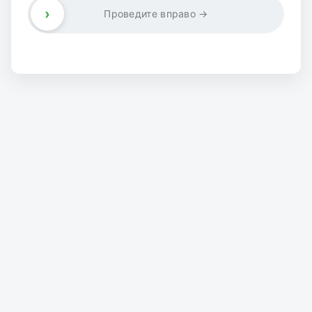
›
Проведите вправо →