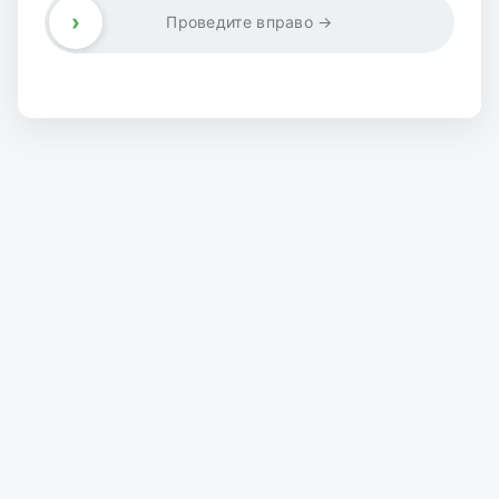
›
Проведите вправо →