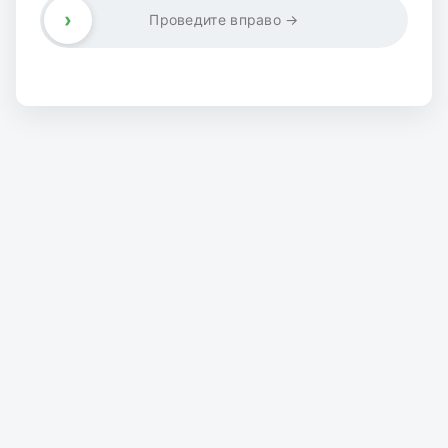
›
Проведите вправо →