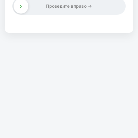
›
Проведите вправо →