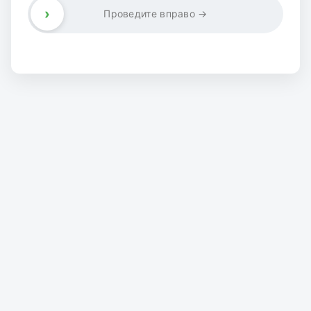
›
Проведите вправо →