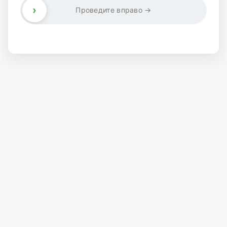
›
Проведите вправо →