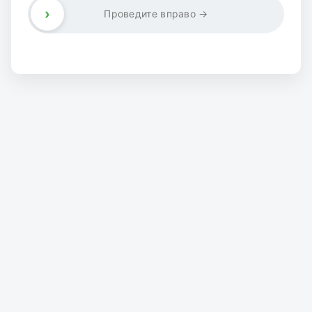
›
Проведите вправо →