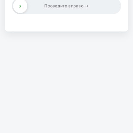
›
Проведите вправо →