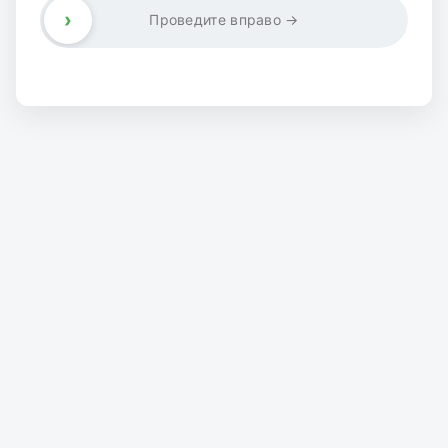
›
Проведите вправо →