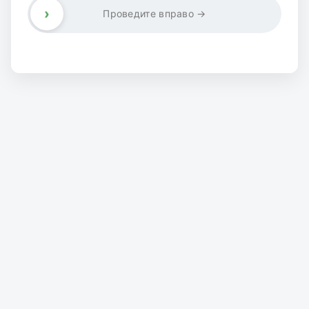
›
Проведите вправо →