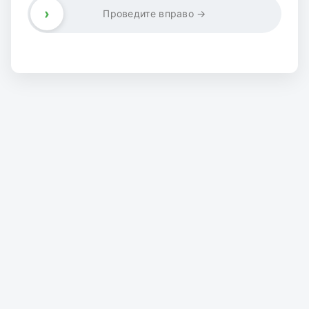
›
Проведите вправо →