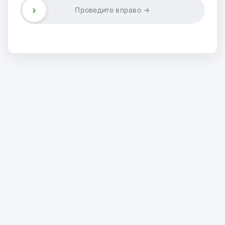
›
Проведите вправо →