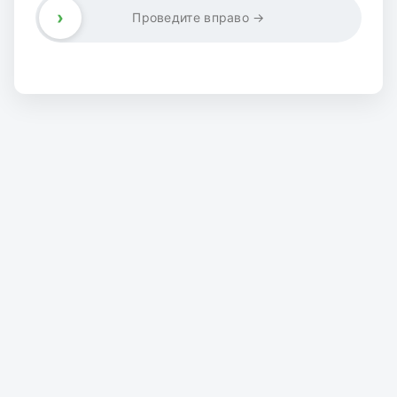
›
Проведите вправо →