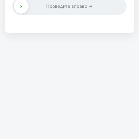
›
Проведите вправо →