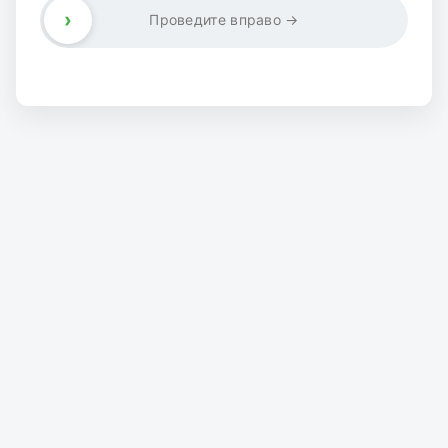
›
Проведите вправо →