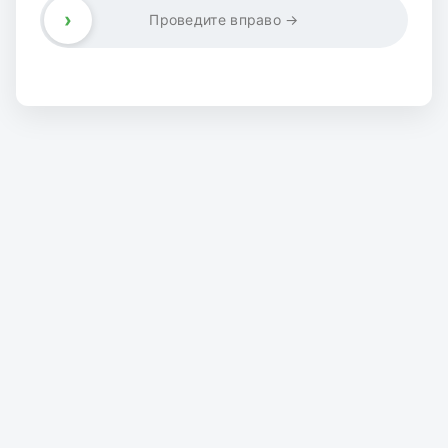
›
Проведите вправо →