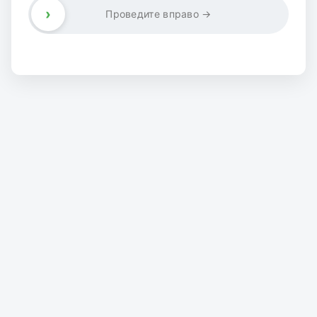
›
Проведите вправо →