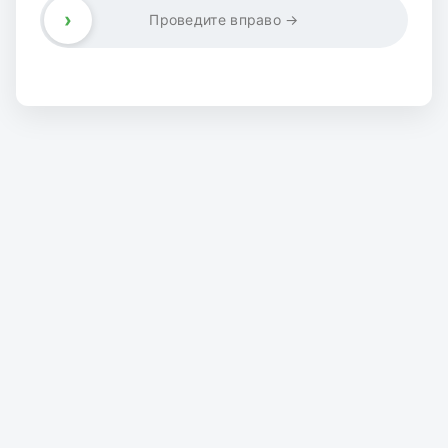
›
Проведите вправо →