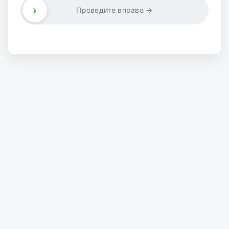
›
Проведите вправо →