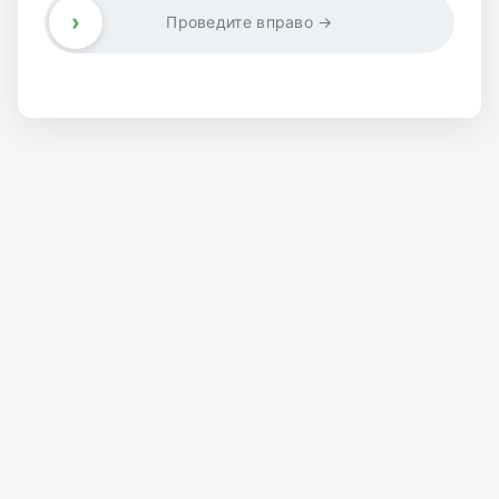
›
Проведите вправо →