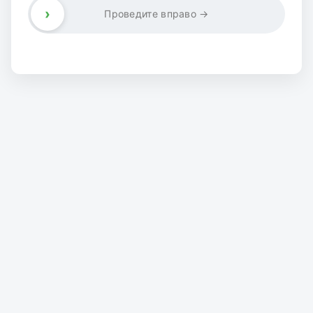
›
Проведите вправо →