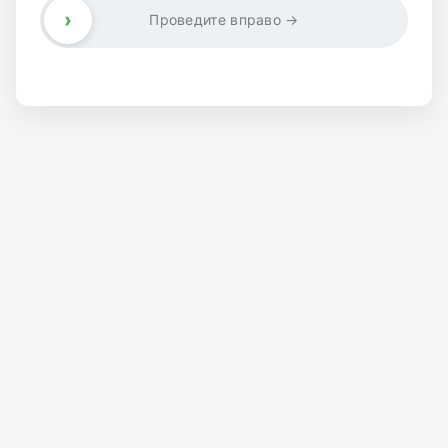
›
Проведите вправо →