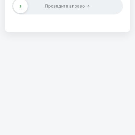
›
Проведите вправо →