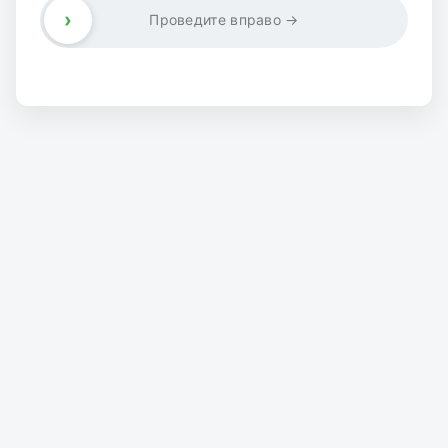
›
Проведите вправо →