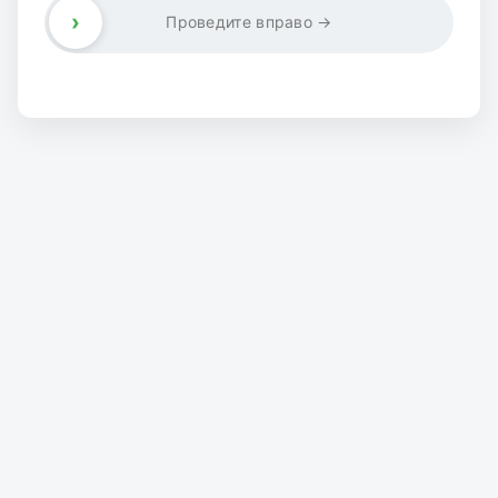
›
Проведите вправо →