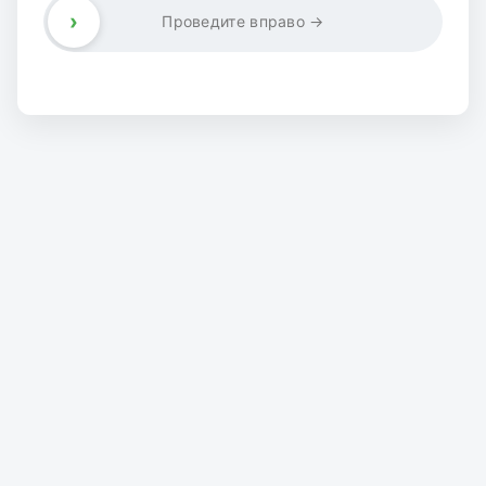
›
Проведите вправо →