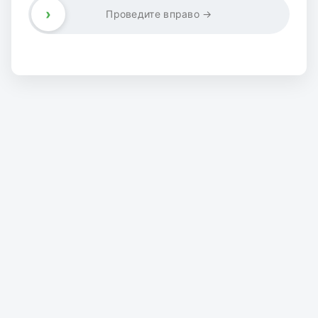
›
Проведите вправо →