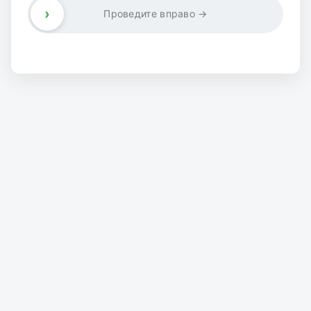
›
Проведите вправо →