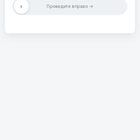
›
Проведите вправо →