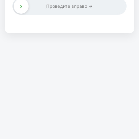
›
Проведите вправо →