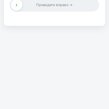
›
Проведите вправо →