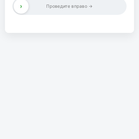
›
Проведите вправо →