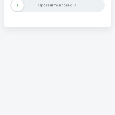
›
Проведите вправо →