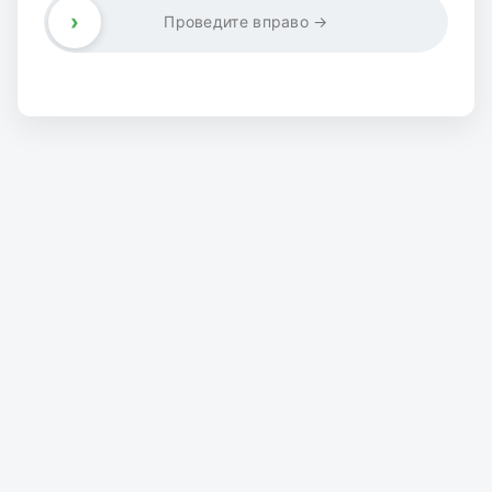
›
Проведите вправо →