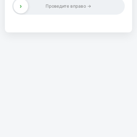
›
Проведите вправо →