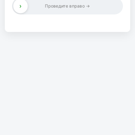
›
Проведите вправо →