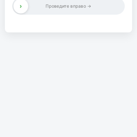
›
Проведите вправо →