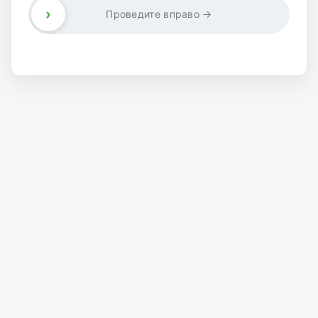
›
Проведите вправо →