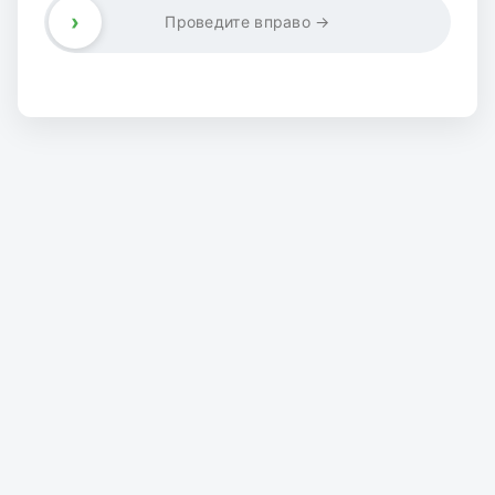
›
Проведите вправо →