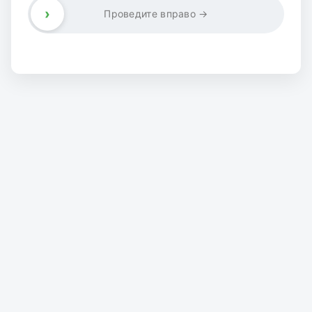
›
Проведите вправо →