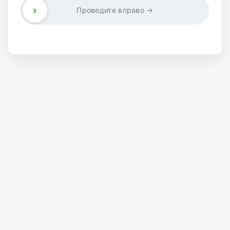
›
Проведите вправо →