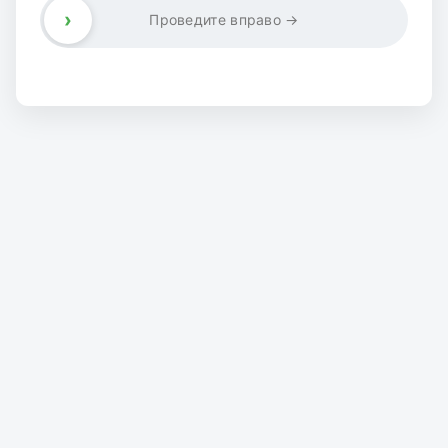
›
Проведите вправо →