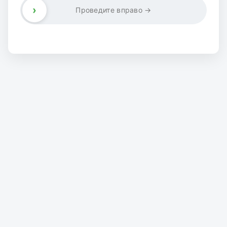
›
Проведите вправо →