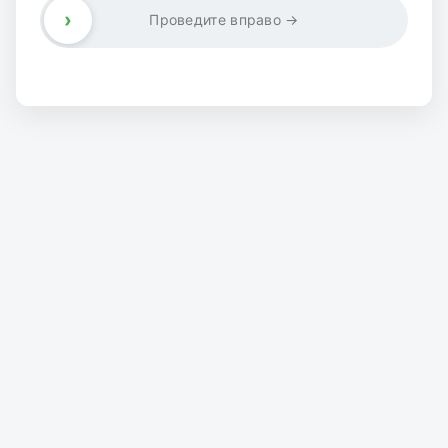
›
Проведите вправо →