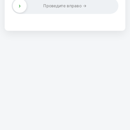
›
Проведите вправо →