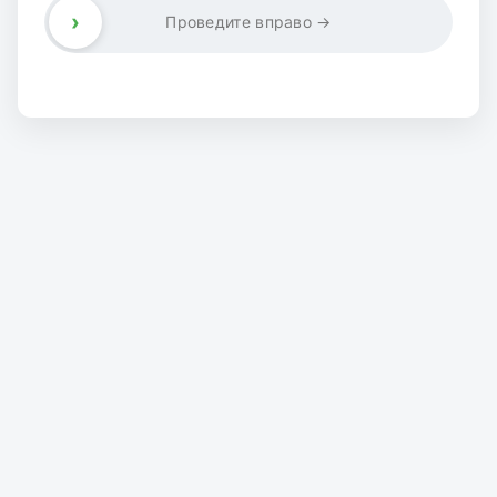
›
Проведите вправо →